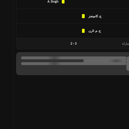
A. Singh
ج. كامينجز
ج. م. لارن
باراة
3
-
2