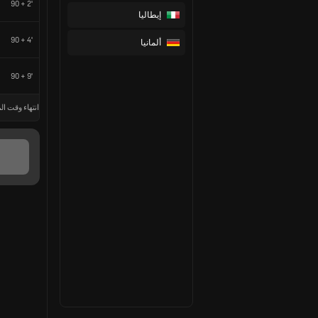
90 + 2'
إيطاليا
90 + 4'
ألمانيا
90 + 9'
انتهاء وقت الم