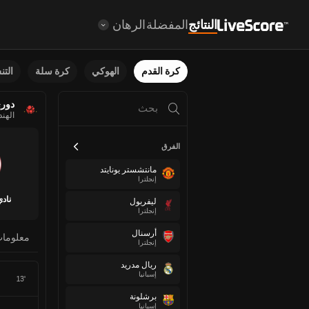
النتائج
المفضلة
الرهان
كرة القدم
الهوكي
كرة سلة
الت
دوري
الهند
الفرق
مانتشستر يونايتد
إنجلترا
ناد
ليفربول
إنجلترا
أرسنال
معلوما
إنجلترا
ريال مدريد
إسبانيا
13'
برشلونة
إسبانيا