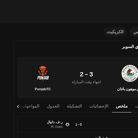
نس
الكريكيت
 السوبر
3 - 2
انتهاء وقت المباراة
ي موهون باغان
Punjab FC
ت
ملخص
الإحصائيات
التشكيلة
الجدول
المواجهات المباشرة
ر. ف. دانيال
0 - 1
M. Uvais
ج. م. لارن