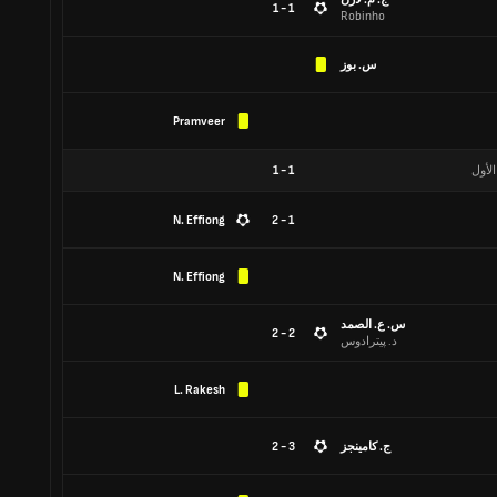
1 - 1
Robinho
س. بوز
Pramveer
الأول
1
-
1
N. Effiong
1 - 2
N. Effiong
س. ع. الصمد
2 - 2
د. پيترادوس
L. Rakesh
ج. كامينجز
3 - 2