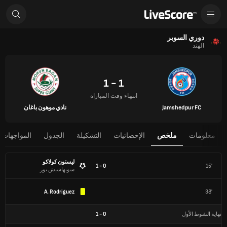
دوري السوبر
الهند
1 - 1
انتهاء وقت المباراة
Jamshedpur FC
نادي موهون باغان
معلومات
ملخص
الإحصائيات
التشكيلة
الجدول
المواجهات 
ليستون كولاكو
0 - 1
15'
سوبهاشيش بوز
A. Rodriguez
38'
نهاية الشوط الأول
0
-
1