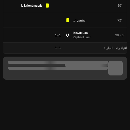
L. Lalengmawia
50'
72'
ستيفن ايز
Ritwik Das
1 - 1
90 + 5'
Raphael Bouli
انتهاء وقت المباراة
1
-
1