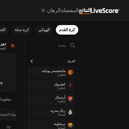
النتائج
المفضلة
الرهان
كرة القدم
الهوكي
كرة سلة
الت
دوري
الهند
الفرق
مانتشستر يونايتد
إنجلترا
FC
ليفربول
إنجلترا
أرسنال
معلوما
إنجلترا
ريال مدريد
نهاية الشوط 
إسبانيا
برشلونة
70'
إسبانيا