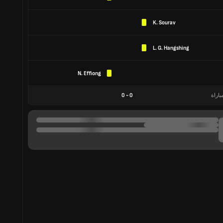
K. Sourav
L. G. Hangshing
N. Effiong
باراة
0
-
0