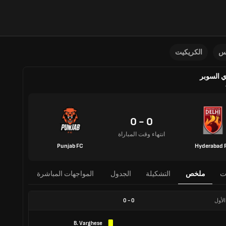
نس
الكريكيت
 السوبر
0 - 0
انتهاء وقت المباراة
Punjab FC
Hyderabad 
ت
ملخص
التشكيلة
الجدول
المواجهات المباشرة
الأول
0
-
0
B. Varghese