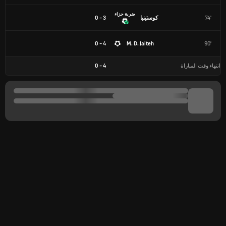
ضربة جزاء
74'
كوستينيا
3 - 0
4 - 0
M. D. Jaiteh
90'
انتهاء وقت المباراة
4
-
0