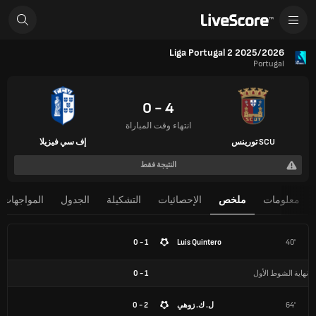
Liga Portugal 2 2025/2026
Portugal
4 - 0
انتهاء وقت المباراة
SCU تورينس
إف سي فيزيلا
النتيجة فقط
معلومات
ملخص
الإحصائيات
التشكيلة
الجدول
المواجهات 
1 - 0
Luis Quintero
40'
نهاية الشوط الأول
1
-
0
64'
ل. ك. زوهي
2 - 0