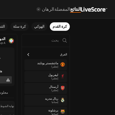
النتائج
المفضلة
الرهان
كرة القدم
الهوكي
كرة سلة
الت
الدو
up A
الفرق
مانتشستر يونايتد
إنجلترا
la
ليفربول
إنجلترا
أرسنال
إنجلترا
معلوم
ريال مدريد
إسبانيا
نهاية الشوط 
برشلونة
إسبانيا