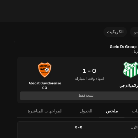
نس
الكريكيت
Serie D: Group
زيل
0 - 1
انتهاء وقت المباراة
Abecat Ouvidorense
رلانديا ام جي
GO
النتيجة فقط
ات
ملخص
الجدول
المواجهات المباشرة
الأول
0
-
0