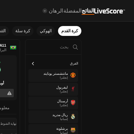
النتائج
المفضلة
الرهان
كرة القدم
الهوكي
كرة سلة
الت
 A11
البرا
الفرق
مانتشستر يونايتد
إنجلترا
أوب
ليفربول
إنجلترا
أرسنال
إنجلترا
معلوم
ريال مدريد
إسبانيا
نهاية الشوط 
برشلونة
إسبانيا