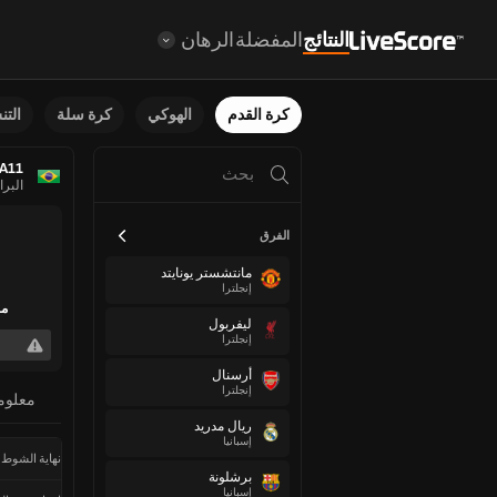
النتائج
المفضلة
الرهان
كرة القدم
الهوكي
كرة سلة
الت
 A11
البرا
الفرق
مانتشستر يونايتد
إنجلترا
مش
ليفربول
إنجلترا
أرسنال
إنجلترا
معلوم
ريال مدريد
إسبانيا
نهاية الشوط 
برشلونة
إسبانيا