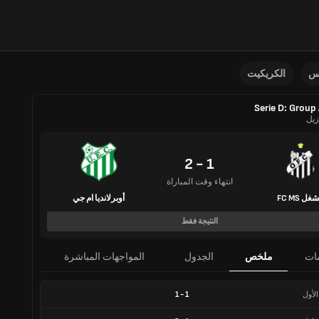
نس
الكريكيت
Serie D: Group
زيل
1 - 2
انتهاء وقت المباراة
غل FC MS
أوبرلانديا ام جي
النتيجة فقط
ات
ملخص
الجدول
المواجهات المباشرة
الأول
1
-
1