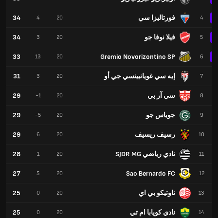
فورتاليزا سي
34
4
20
4
فيلا نوفا جو
34
3
20
5
33
Gremio Novorizontino SP
13
20
6
إيه سي غويانيينسي جي أو
31
3
20
7
سي آر بي
29
-1
20
8
جوياس جو
29
-5
20
9
رسيف ريسيف
29
6
20
10
نادي رياضي SJDR MG
28
1
20
11
27
Sao Bernardo FC
5
20
12
ناوتيكو بي اي
25
0
20
13
نادي كويابا ام تي
25
0
20
14