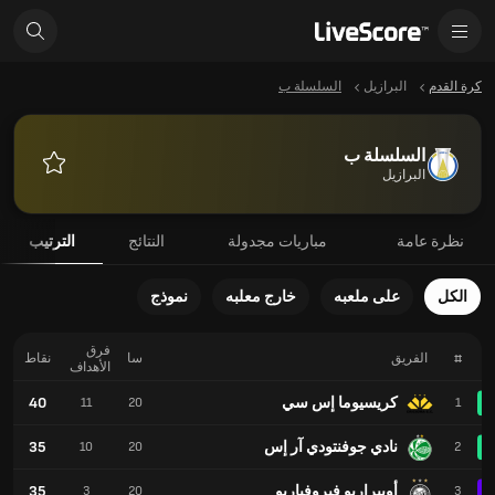
كرة القدم
البرازيل
السلسلة ب
السلسلة ب
البرازيل
المفضلة
نظرة عامة
مباريات مجدولة
النتائج
الترتيب
الكل
على ملعبه
خارج معلبه
نموذج
فرق
#
الفريق
سا
نقاط
الأهداف
كريسيوما إس سي
40
11
20
1
نادي جوفنتودي آر إس
35
10
20
2
أوبيراريو فيروفياريو
35
3
20
3