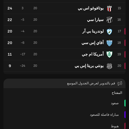
بوتافوغو اس بي
24
3
20
15
سيارا سي
22
-5
20
16
لوندرينا بي آر
20
-4
20
17
أفاي إس سي
20
-6
20
18
أمريكا ام جي
11
-17
20
19
بونتي بريتا إس بي
9
-24
20
20
قم بالتدوير لعرض الجدول الموسع
المفتاح
صعود
مباراة فاصلة للصعود
هبوط