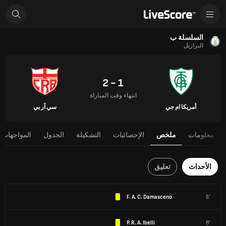
السلسلة ب
البرازيل
1 - 2
انتهاء وقت المباراة
أمريكا ام جي
سي آر بي
معلومات
ملخص
الإحصائيات
التشكيلة
الجدول
المواجهات 
الأحداث
تعليق
F. A. C. Damasceno
5'
P. R. A. Ibelli
8'