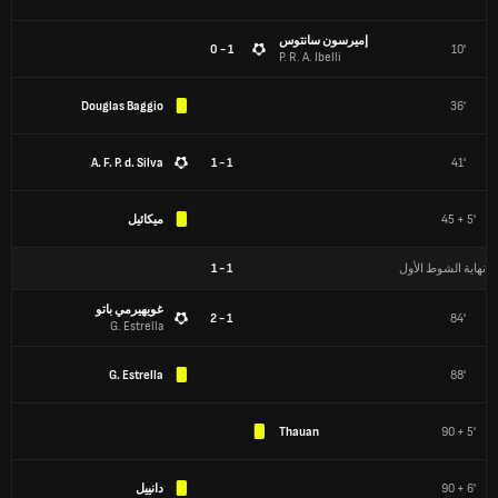
إميرسون سانتوس
1 - 0
10'
P. R. A. Ibelli
Douglas Baggio
36'
A. F. P. d. Silva
1 - 1
41'
45 + 5'
ميكائيل
نهاية الشوط الأول
1
-
1
غويهيرمي باتو
1 - 2
84'
G. Estrella
G. Estrella
88'
Thauan
90 + 5'
90 + 6'
دانييل