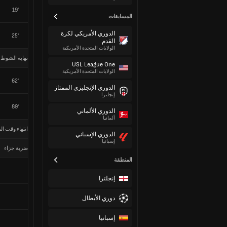
19'
المسابقات
الدوري الأمريكي لكرة
25'
القدم
الولايات المتحدة الأمريكية
نهاية الشوط 
USL League One
الولايات المتحدة الأمريكية
62'
الدوري الإنجليزي الممتاز
إنجلترا
89'
الدوري الألماني
ألمانيا
انتهاء وقت الم
الدوري الإسباني
إسبانيا
ضربة جزاء
المنطقة
إنجلترا
دوري الأبطال
إسبانيا