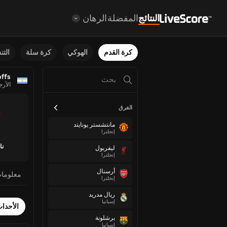
النتائج
المفضلة
الرهان
كرة القدم
الهوكي
كرة سلة
الت
offs
الأرج
الفرق
مانتشستر يونايتد
إنجلترا
نا
ليفربول
إنجلترا
أرسنال
معلوما
إنجلترا
ريال مدريد
إسبانيا
الأحدا
برشلونة
إسبانيا