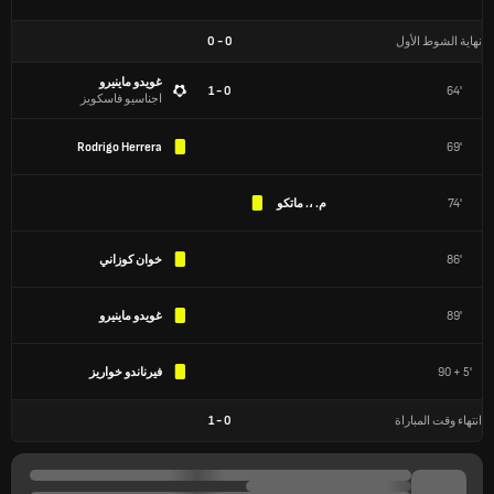
نهاية الشوط الأول
0
-
0
غويدو ماينيرو
0 - 1
64'
اجناسيو فاسكويز
Rodrigo Herrera
69'
74'
م. ،. ماتكو
86'
خوان كوزاني
89'
غويدو ماينيرو
90 + 5'
فيرناندو خواريز
انتهاء وقت المباراة
0
-
1