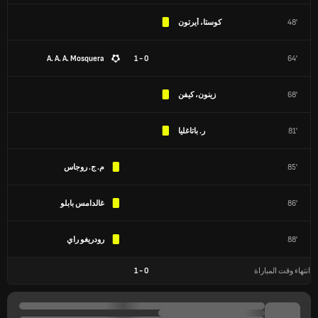
48'
كوستا، أيرتون
A. A. A. Mosquera
0 - 1
64'
68'
زينون، كيفن
81'
ر. باتاغليا
85'
م. ج. روجاس
86'
غالدامس بابلو
88'
رودريغو راي
انتهاء وقت المباراة
0
-
1