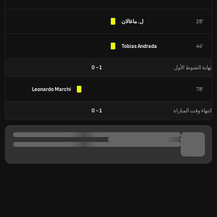
28'
ل. ماغالان
Tobias Andrada
44'
نهاية الشوط الأول
1
-
0
Leonardo Marchi
78'
انتهاء وقت المباراة
1
-
0