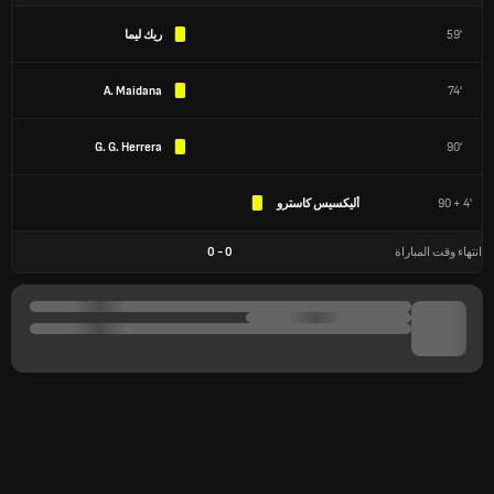
59'
ريك ليما
A. Maidana
74'
G. G. Herrera
90'
90 + 4'
أليكسيس كاسترو
انتهاء وقت المباراة
0
-
0