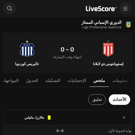
الدوري الإسباني الممتاز
Liga Profesional Apertura
0 - 0
انتهاء وقت المباراة
إستويانتوس دي لابلادا
تاليريس كوردوبا
معلومات
ملخص
الإحصائيات
التشكيلة
الجدول
المواجهات 
الأحداث
تعليق
6'
جالارزا، ماتياس
نهاية الشوط الأول
0
-
0