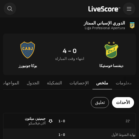
الدوري الإسباني الممتاز
Liga Profesional Apertura
0 - 4
انتهاء وقت المباراة
ديفنسا خوستيكا
بوكا جونيورز
معلومات
ملخص
الإحصائيات
التشكيلة
الجدول
المواجهات 
الأحداث
تعليق
جيمينيز، ميلتون
0 - 1
22'
آلان فيلاسكو
نهاية الشوط الأول
0
-
1