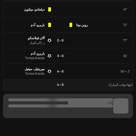
47'
ديلجادو، ميلتون
72'
روبن بوتا
باريرو، آدم
آلان فيلاسكو
0 - 2
77'
ز. إكزيكويل
باريرو، آدم
0 - 3
81'
Tomas Aranda
ميرينتيل، ميغيل
0 - 4
90 + 2'
Tomas Aranda
انتهاء وقت المباراة
0
-
4