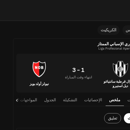
نس
الكريكيت
ري الإسباني الممتاز
Liga Profesional Ape
1 - 3
انتهاء وقت المباراة
ل قرطبة سانتياغو
نيولز أولد بويز
ديل استيرو
ت
ملخص
الإحصائيات
التشكيلة
الجدول
المواجهات المباشرة
ث
تعليق