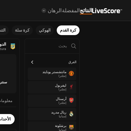
النتائج
المفضلة
الرهان
كرة القدم
الهوكي
كرة سلة
الت
الدو
rtura
الفرق
مانتشستر يونايتد
إنجلترا
سنترا
ليفربول
إنجلترا
أرسنال
معلوما
إنجلترا
ريال مدريد
إسبانيا
الأحدا
برشلونة
إسبانيا