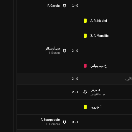
F. Garcia
0 - 1
A. R. Maciel
Z. F. Mansilla
س. أوسكار
0 - 2
J. Russo
خ. ب. بينياني
الأول
0
-
2
د. باريرا
1 - 2
م. سانتوس
أ. كيروجا
F. Scarpeccio
1 - 3
L. Herrera