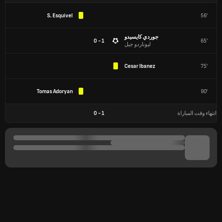
S. Esquivel
56'
جوردي كايسيدو
1 - 0
65'
ليوناردو جيل
Cesar Ibanez
75'
Tomas Adoryan
90'
انتهاء وقت المباراة
1
-
0