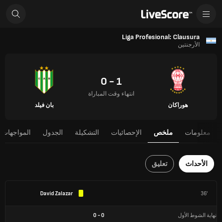
Liga Profesional: Clausura
الأرجنتين
1 - 0
انتهاء وقت المباراة
هوراكان
بان فيلد
معلومات
ملخص
الإحصائيات
التشكيلة
الجدول
المواجهات 
الأحداث
تعليق
David Zalazar
36'
نهاية الشوط الأول
0
-
0