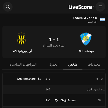
Federal A Zona D
الأرجنتين
1 - 1
انتهاء وقت المباراة
Sol de Mayo
أوليمبو باهيا بلانكا
معلومات
ملخص
الجدول
المواجهات المباشرة
Antu Hernandez
0 - 1
45 + 2'
نهاية الشوط الأول
0
-
1
1 - 1
Diego Zalazar
50'