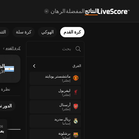
النتائج
المفضلة
الرهان
كرة القدم
الهوكي
كرة سلة
الت
كرة القدم
الد
الفرق
الأر
مانتشستر يونايتد
إنجلترا
نظرة 
ليفربول
إنجلترا
أرسنال
الدور ن
إنجلترا
ريال مدريد
إسبانيا
06 أكتوب
برشلونة
إسبانيا