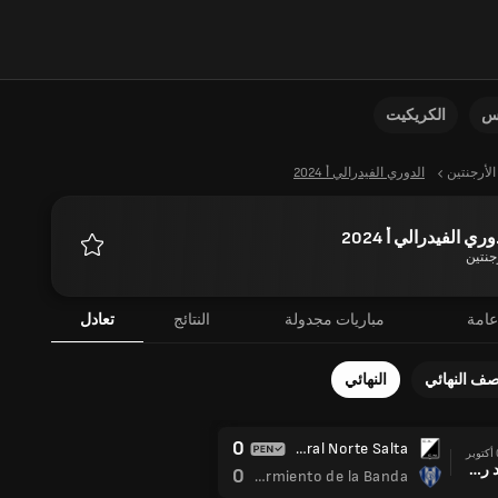
نس
الكريكيت
الأرجنتين
الدوري الفيدرالي أ 2024
وري الفيدرالي أ 2024
جنتين
المفضلة
عامة
مباريات مجدولة
النتائج
تعادل
صف النهائي
النهائي
0
Central Norte Salta
ر
بعد ركلات الترجيح
0
CA Sarmiento de la Banda