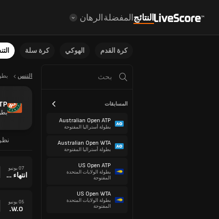
النتائج
المفضلة
الرهان
كرة القدم
الهوكي
كرة سلة
الت
التنس
بطو
TP
المسابقات
بطو
Australian Open ATP
بطولة أستراليا المفتوحة
نظر
Australian Open WTA
بطولة أستراليا المفتوحة
US Open ATP
07 يونيو
بطولة الولايات المتحدة
انتهاء وقت المباراة
المفتوحة
US Open WTA
بطولة الولايات المتحدة
05 يونيو
المفتوحة
W.O.