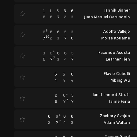
Jannik Sinner
1
1
5
6
6
6
6
7
2
3
Juan Manuel Cerundolo
8
Adolfo Vallejo
6
6
6
5
3
10
7
2
3
7
6
Moise Kouame
4
Facundo Acosta
3
6
6
6
5
7
6
7
3
4
7
Learner Tien
Flavio Cobolli
6
6
6
4
4
4
Yibing Wu
1
Jan-Lennard Struff
2
6
5
7
6
7
7
Jaime Faria
4
Zachary Svajda
6
6
6
6
7
2
7
4
3
Adam Walton
Casper Ruud