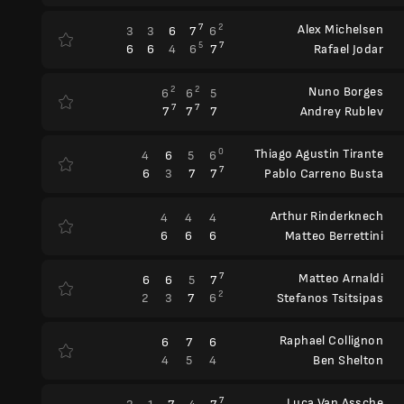
7
2
Alex Michelsen
3
3
6
7
6
5
7
6
6
4
6
7
Rafael Jodar
2
2
Nuno Borges
6
6
5
7
7
7
7
7
Andrey Rublev
0
Thiago Agustin Tirante
4
6
5
6
7
6
3
7
7
Pablo Carreno Busta
Arthur Rinderknech
4
4
4
6
6
6
Matteo Berrettini
7
Matteo Arnaldi
6
6
5
7
2
2
3
7
6
Stefanos Tsitsipas
Raphael Collignon
6
7
6
4
5
4
Ben Shelton
7
Luca Van Assche