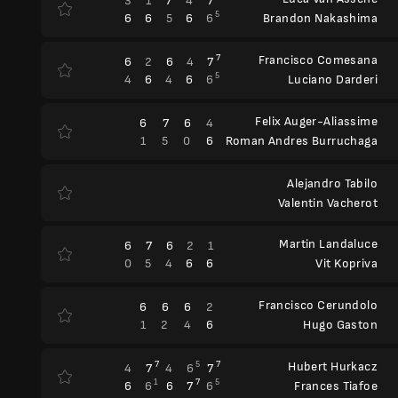
3
1
7
4
7
5
6
6
5
6
6
Brandon Nakashima
7
Francisco Comesana
6
2
6
4
7
5
4
6
4
6
6
Luciano Darderi
Felix Auger-Aliassime
6
7
6
4
1
5
0
6
Roman Andres Burruchaga
Alejandro Tabilo
Valentin Vacherot
Martin Landaluce
6
7
6
2
1
0
5
4
6
6
Vit Kopriva
Francisco Cerundolo
6
6
6
2
1
2
4
6
Hugo Gaston
7
5
7
Hubert Hurkacz
4
7
4
6
7
1
7
5
6
6
6
7
6
Frances Tiafoe