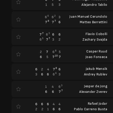
1
5
3
Alejandro Tabilo
6
2
Juan Manuel Cerundolo
6
6
3
8
7
7
7
6
Matteo Berrettini
7
3
Flavio Cobolli
7
6
6
6
5
7
6
7
3
2
Zachary Svajda
8
Casper Ruud
2
7
6
5
10
6
5
7
7
Joao Fonseca
8
Jakub Mensik
6
2
4
7
6
6
3
6
6
6
3
Andrey Rublev
3
Jesper de Jong
1
4
6
7
6
6
7
Alexander Zverev
Rafael Jodar
6
6
6
4
4
2
2
1
6
6
Pablo Carreno Busta