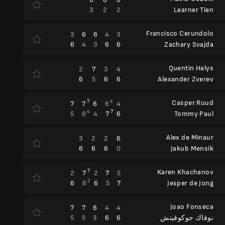
3
2
2
Learner Tien
Francisco Cerundolo
3
6
6
4
3
6
4
3
6
6
Zachary Svajda
Quentin Halys
2
7
3
4
6
5
6
6
Alexander Zverev
7
4
Casper Ruud
7
7
6
6
4
4
7
5
6
4
7
6
Tommy Paul
Alex de Minaur
3
2
2
6
6
6
6
0
Jakub Mensik
7
Karen Khachanov
2
7
2
7
5
2
6
6
6
5
7
Jesper de Jong
Joao Fonseca
7
7
6
4
4
5
5
3
6
6
نوفاك جوكوفيتش