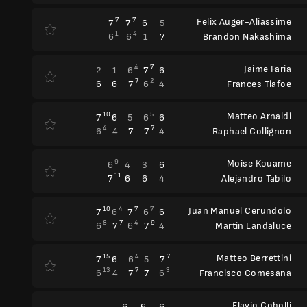
7
7
Felix Auger-Aliassime
7
7
6
5
1
4
6
6
1
7
Brandon Nakashima
4
7
Jaime Faria
2
1
6
7
6
7
2
6
6
7
6
4
Frances Tiafoe
10
5
Matteo Arnaldi
7
6
5
6
6
4
7
6
4
7
7
4
Raphael Collignon
9
Moise Kouame
6
4
3
6
11
7
6
6
4
Alejandro Tabilo
10
4
7
7
Juan Manuel Cerundolo
7
6
7
6
6
8
7
4
9
6
7
6
7
4
Martin Landaluce
15
4
7
Matteo Berrettini
7
6
6
5
7
13
7
3
6
4
7
7
6
Francisco Comesana
Flavio Cobolli
6
6
6