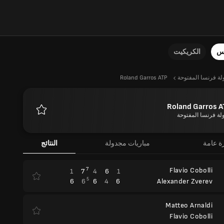
نس
الكريكيت
لة فرنسا المفتوحة
Roland Garros ATP
Roland Garros A
لة فرنسا المفتوحة
المفضلة
ة عامة
مباريات مجدولة
النتائج
7
Flavio Cobolli
1
7
4
6
1
5
6
6
6
4
6
Alexander Zverev
Matteo Arnaldi
Flavio Cobolli