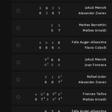
Jakub Mensik
3
6
2
5
6
3
6
7
Alexander Zverev
Matteo Berrettini
2
5
5
7
Matteo Arnaldi
Felix Auger-Aliassime
4
4
4
6
6
6
6
4
Flavio Cobolli
7
Jakub Mensik
7
6
6
3
6
3
4
Joao Fonseca
3
Rafael Jodar
3
1
6
7
6
6
7
Alexander Zverev
3
7
5
Frances Tiafoe
4
6
6
7
6
7
5
7
6
7
3
6
7
Matteo Arnaldi
Felix Auger-Aliassime
6
7
6