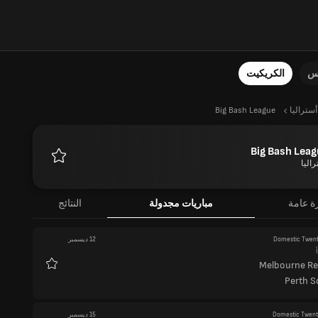
نس
الكريكيت
أستراليا
Big Bash League
Big Bash Lea
اليا
المفضلة
ة عامة
مباريات مجدولة
النتائج
Domestic Twen
12 ديسمبر
Melbourne R
المفضلة
Perth S
Domestic Twen
15 ديسمبر