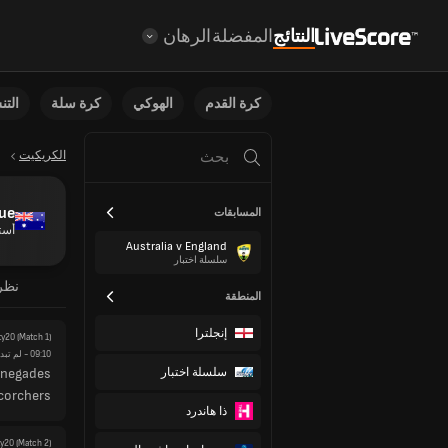
النتائج
المفضلة
الرهان
كرة القدم
الهوكي
كرة سلة
الت
الكريكيت
gue
المسابقات
أستر
Australia v England
سلسلة اختبار
نظر
المنطقة
إنجلترا
ty20
(Match 1)
09:10
- لم تبدأ
سلسلة اختبار
enegades
corchers
ذا هاندرد
ty20
(Match 2)