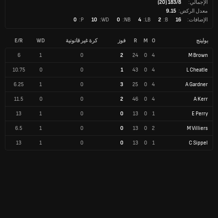
الإجمالي:
183/8 (20)
معدل الركض:
9.15
الإضافات:
16
B:
2
LB:
4
NB:
0
WD:
10
P:
0
بولينج
O
M
R
فوز
كرة غير قانونية
WD
E/R
6
1
0
2
24
0
4
M Brown
10.75
0
0
1
43
0
4
L Cheatle
6.25
1
0
3
25
0
4
A Gardner
11.5
0
0
2
46
0
4
A Kerr
13
1
0
0
13
0
1
E Perry
6.5
1
0
0
13
0
2
M Villiers
13
1
0
0
13
0
1
C Sippel