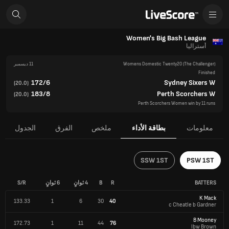
Women's Big Bash League
أستراليا
(The Challenger)
Womens Domestic Twenty20
11 ديسمبر
Finished
172/6
Sydney Sixers W
)
20.0
(
183/8
Perth Scorchers W
)
20.0
(
Perth Scorchers Women win by 11 runs
معلومات
بطاقة الأداء
ملخص
الفرق
الجدول
SSW 1ST
PSW 1ST
BATTERS
R
B
4 ثوانٍ
6 ثوانٍ
S/R
K Mack
133.33
1
6
30
40
c Cheatle b Gardner
B Mooney
172.73
1
11
44
76
lbw Brown