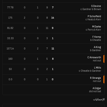
S Devine
77.78
0
1
9
7
c Gardner b Brown
P Scholfield
175
2
0
8
14
c Healy b Kerr
M Darke
81.82
0
1
11
9
c Perry b Kerr
F Kemp
33.33
0
0
3
1
b Cheatle
A King
157.14
0
2
7
11
b Gardner
C Ainsworth
160
0
1
5
8
not out
L Mills
50
0
0
2
1
c Cheatle b Gardner
R Strange
0.0
0
0
1
0
not out
A Edgar
did not bat
الإحصائيات