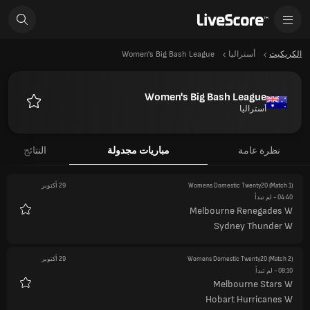
الكريكيت
أستراليا
Women's Big Bash League
Women's Big Bash League
أستراليا
المفضلة
نظرة عامة
مباريات مجدولة
النتائج
(Match 1)
Womens Domestic Twenty20
29 أكتوبر
04:40
- لم تبدأ
Melbourne Renegades W
المفضلة
Sydney Thunder W
(Match 2)
Womens Domestic Twenty20
29 أكتوبر
08:10
- لم تبدأ
Melbourne Stars W
المفضلة
Hobart Hurricanes W