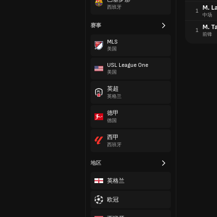
M. L
西班牙
1
中场
赛事
M. T
1
前锋
MLS
美国
USL League One
美国
英超
英格兰
德甲
德国
西甲
西班牙
地区
英格兰
欧冠