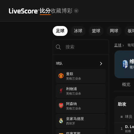
比分
收藏
博彩
足球
冰球
篮球
网球
板
足球
葡
球队
葡
曼联
英格兰业余
概览
利物浦
英格兰业余
阿森纳
助攻
英格兰业余
#
球员
皇家马德里
西班牙
D. L
1
前锋
巴塞罗那