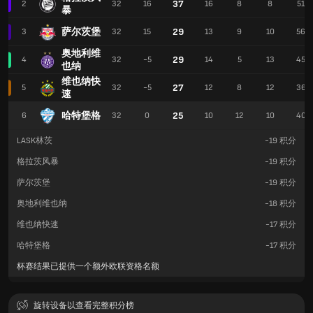
37
2
32
16
16
8
8
51
暴
萨尔茨堡
29
3
32
15
13
9
10
56
奥地利维
29
4
32
-5
14
5
13
45
也纳
维也纳快
27
5
32
-5
12
8
12
36
速
哈特堡格
25
6
32
0
10
12
10
40
LASK林茨
-19
积分
格拉茨风暴
-19
积分
萨尔茨堡
-19
积分
奥地利维也纳
-18
积分
维也纳快速
-17
积分
哈特堡格
-17
积分
杯赛结果已提供一个额外欧联资格名额
旋转设备以查看完整积分榜