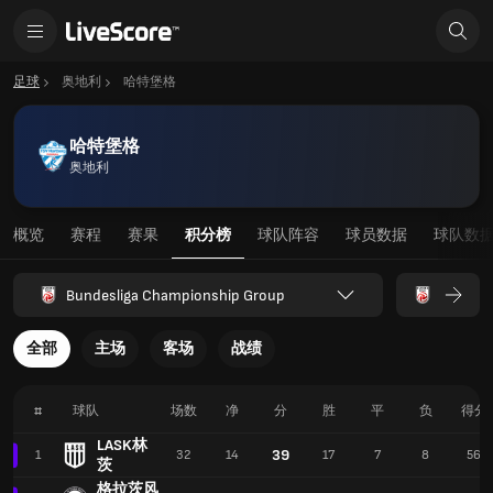
足球
奥地利
哈特堡格
哈特堡格
奥地利
概览
赛程
赛果
积分榜
球队阵容
球员数据
球队数
Bundesliga Championship Group
全部
主场
客场
战绩
#
球队
场数
净
分
胜
平
负
得分
LASK林
39
1
32
14
17
7
8
56
茨
格拉茨风