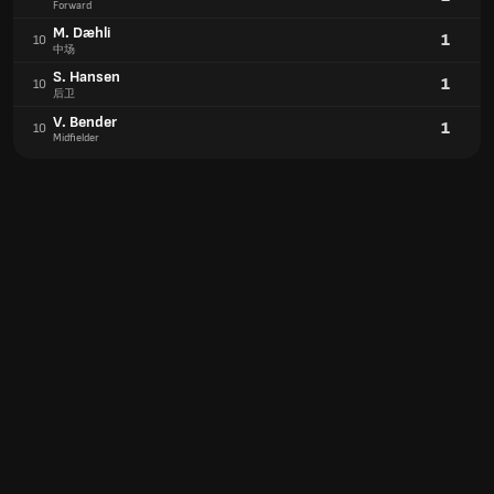
Forward
M. Dæhli
1
10
中场
S. Hansen
1
10
后卫
V. Bender
1
10
Midfielder