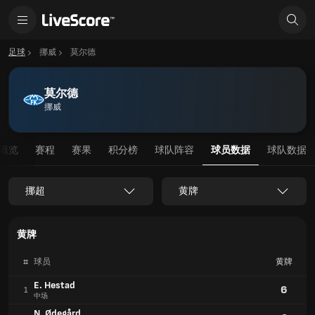
足球
挪威
莫尔德
莫尔德
挪威
概览
赛程
赛果
积分榜
球队阵容
球员数据
球队数据
挪超
黄牌
黄牌
#
球员
黄牌
E. Hestad
6
1
中场
N. Ødegård