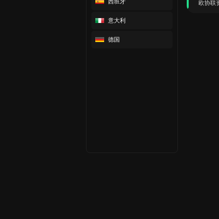
西班牙
欧协联
意大利
德国