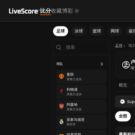
比分
收藏
博彩
足球
冰球
篮球
网球
板
足球
瑞
球队
瑞
曼联
英格兰业余
概览
利物浦
英格兰业余
Sup
阿森纳
英格兰业余
全部
皇家马德里
西班牙
最新积
巴塞罗那