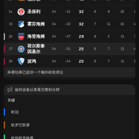
圣保利
32
14
34
-13
8
8
18
28
霍芬海姆
32
15
34
-22
7
11
16
46
海登海姆
29
16
34
-27
8
5
21
37
荷尔斯泰
25
17
34
-31
6
7
21
49
因基尔
波鸿
25
18
34
-34
6
7
21
33
杯赛结果已提供一个额外欧联席位
旋转设备以查看完整积分榜
关键
欧冠
欧罗巴联赛
欧协联资格赛