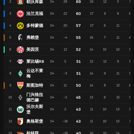
勒沃库森
69
2
34
29
19
12
3
72
法兰克福
60
3
34
22
17
9
8
68
多特蒙德
57
4
34
20
17
6
11
71
弗赖堡
55
5
34
-4
16
7
11
49
美因茨
52
6
34
12
14
10
10
55
莱比锡RB
51
7
34
5
13
12
9
53
云达不莱
51
8
34
-3
14
9
11
54
梅
斯图加特
50
9
34
11
14
8
12
64
门兴格拉
45
10
34
-2
13
6
15
55
德巴赫
沃尔夫斯
43
11
34
2
11
10
13
56
堡
奥格斯堡
43
12
34
-16
11
10
13
35
柏林联
40
13
34
-16
10
10
14
35