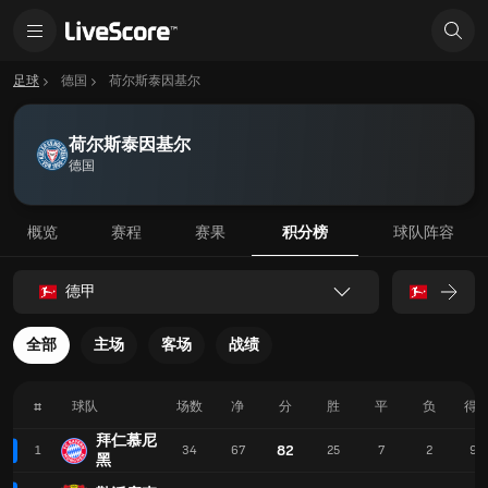
足球
德国
荷尔斯泰因基尔
荷尔斯泰因基尔
德国
概览
赛程
赛果
积分榜
球队阵容
德甲
全部
主场
客场
战绩
#
球队
场数
净
分
胜
平
负
得
拜仁慕尼
82
1
34
67
25
7
2
99
黑