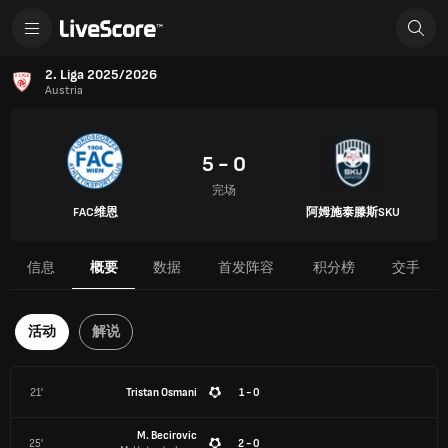
2. Liga 2025/2026
Austria
5 - 0
完场
FAC维恩
阿姆施泰滕斯SKU
信息
概要
数据
首发阵容
积分榜
交手
活动
解说
21'
Tristan Osmani
1 - 0
M. Becirovic
25'
2 - 0