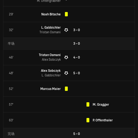
M. Untergrabner
29'
Noah Bitsche
L. Gabbichler
32'
3 - 0
Tristan Osmani
半场
3
-
0
Tristan Osmani
46'
4 - 0
Alex Sobczyk
Alex Sobczyk
48'
5 - 0
L. Gabbichler
52'
Marcus Maier
57'
M. Gragger
63'
P. Offenthaler
完场
5
-
0