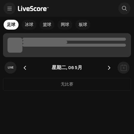
足球
冰球
篮球
网球
板球
星期二, 06 5月
LIVE
6
无比赛