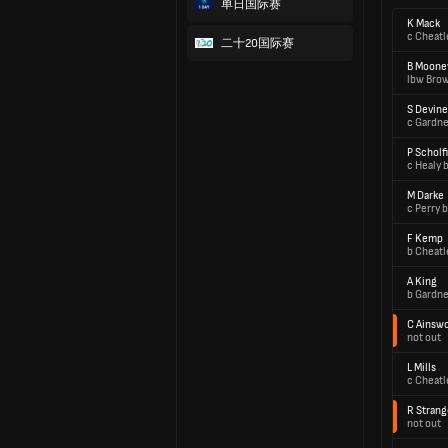
单日国际赛
K Mack
c Cheatl
二十20国际赛
B Moone
lbw Bro
S Devine
c Gardne
P Scholf
c Healy 
M Darke
c Perry 
F Kemp
b Cheatl
A King
b Gardne
C Ainsw
not out
L Mills
c Cheatl
R Strang
not out