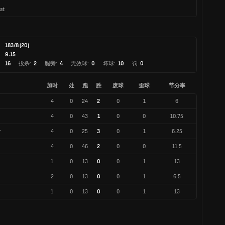
at
183/8 (20)
9.15
16
投杀:
2
腿旁:
4
无效球:
0
坏球:
10
罚
0
加时
处
跑
胜
废球
歪球
节分率
4
0
24
2
0
1
6
4
0
43
1
0
0
10.75
r
4
0
25
3
0
1
6.25
4
0
46
2
0
0
11.5
1
0
13
0
0
1
13
2
0
13
0
0
1
6.5
1
0
13
0
0
1
13