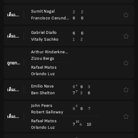
John Peers
8
6
6
7
Robert Galloway
เต็มเวลา
Rafael Matos
10
7
4
10
Orlando Luz
Alexander Blockx
7
7
6
เต็มเวลา
2
6
2
Yannick Hanfmann
Porsche Tennis Grand Prix
WTA 500
Zhaoxuan Yang
7
6
7
Alexandra Panova
เต็มเวลา
Ivana Corley
4
1
6
Madeleine Brooks
Leylah Fernandez
6
6
Fanny Stollar
เต็มเวลา
Xinyu Jiang
3
2
Yifan Xu