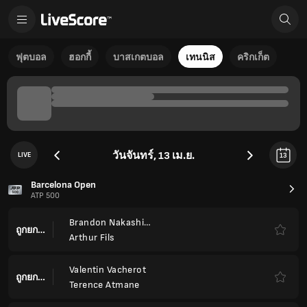
ฟุตบอล
ฮอกกี้
บาสเกตบอล
เทนนิส
คริกเก็ต
วันจันทร์, 13 เม.ย.
LIVE
13
Barcelona Open
ATP 500
Brandon Nakashima
ถูกยกเลิก
Arthur Fils
Valentin Vacherot
ถูกยกเลิก
Terence Atmane
Ignacio Buse
4
4
เต็มเวลา
6
6
Corentin Moutet
Tomas Etcheverry
3
6
4
เกษียณ