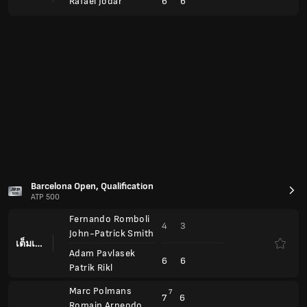
4
3
John-Patrick Smith
เต็มเวลา
Adam Pavlasek
6
6
Patrik Rikl
Marc Polmans
7
7
6
Romain Arneodo
เต็มเวลา
Alex Marti Pujolras
4
6
1
Inaki Montes
BMW Open
ATP 500
Hubert Hurkacz
ถูกยกเลิก
Alexander Bublik
Flavio Cobolli
ถูกยกเลิก
Marton Fucsovics
Arthur Rinderknech
6
6
เต็มเวลา
3
3
Alex Michelsen