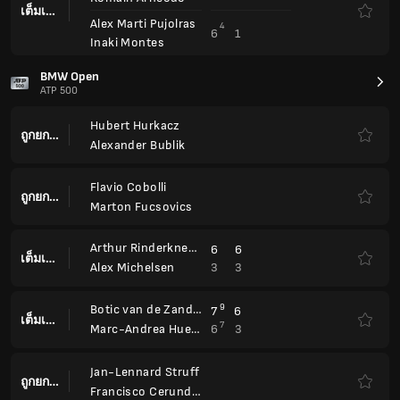
Botic van de Zandschulp
9
7
6
เต็มเวลา
7
6
3
Marc-Andrea Huesler
Jan-Lennard Struff
ถูกยกเลิก
Francisco Cerundolo
Sumit Nagal
2
2
เต็มเวลา
6
6
Francisco Cerundolo
Gabriel Diallo
6
6
เต็มเวลา
1
2
Vitaliy Sachko
Arthur Rinderknech
Zizou Bergs
ถูกยกเลิก
Rafael Matos
Orlando Luz
Emilio Nava
4
6
6
3
เต็มเวลา
7
7
3
6
Ben Shelton