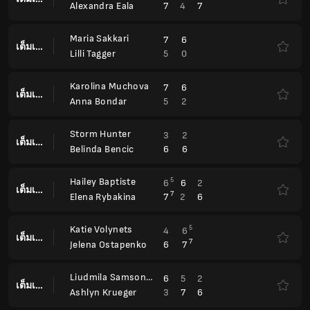
Katie Volynets
5
4
6
เต็มเวลา
7
6
7
Jelena Ostapenko
Liudmila Samsonova
6
5
2
เต็มเวลา
3
7
6
Ashlyn Krueger
Sonay Kartal
7
6
3
7
เต็มเวลา
2
1
6
6
Emma Navarro
Kayla Day
2
0
6
เต็มเวลา
7
6
7
Iga Swiatek
Magda Linette
4
5
Varvara Gracheva
เต็มเวลา
Demi Schuurs
6
7
Ellen Perez
Storm Hunter
Maya Joint
ถูกยกเลิก
Demi Schuurs