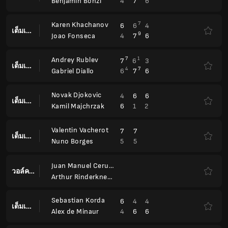
Andrey Rublev
7
1
7
6
3
เต็มเวลา
4
7
6
7
6
Gabriel Diallo
Novak Djokovic
4
6
6
เต็มเวลา
6
1
2
Kamil Majchrzak
Valentin Vacherot
7
7
เต็มเวลา
5
5
Nuno Borges
Juan Manuel Cerundolo
วอล์คโอเวอร์
Arthur Rinderknech
Sebastian Korda
6
4
4
เต็มเวลา
4
6
6
Alex de Minaur
Rinky Hijikata
4
6
6
เต็มเวลา
6
2
4
Luciano Darderi
BNP Paribas Open
WTA 1000