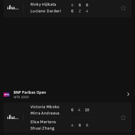
Victoria Mboko
6
4
10
Mirra Andreeva
เต็มเวลา
Elise Mertens
4
6
8
Shuai Zhang
Sorana Cirstea
3
0
Belinda Bencic
เต็มเวลา
Zhaoxuan Yang
6
6
Yifan Xu
Laura Siegemund
6
6
Alexandra Panova
เต็มเวลา
Asia Muhammad
2
3
Erin Routliffe
Victoria Jimenez Kasintseva
5
2
เต็มเวลา
7
6
Naomi Osaka
Iva Jovic
4
6
6
3
เต็มเวลา
7
4
7
6
Camila Osorio