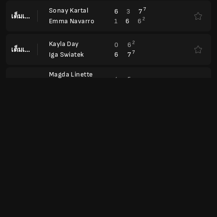
Ellen Perez
Mirra Andreeva
6
6
เต็มเวลา
0
0
Solana Sierra
Katerina Siniakova
7
5
6
7
เต็มเวลา
1
7
4
6
Leylah Fernandez
เกี่ยวกับ
ผล เทนนิส สดล่าสุดและอัปเดตข่าวกีฬาอื่นๆ
LiveScore ศูนย์รวมผลบอลสด รวมถึงข่าวกีฬาล่าสุดอื่นๆ จากทั่วโลก ไม่ว่าจะเป็นผล
เทนนิส สด ผลการแข่งขันวันนี้ สกอร์บอร์ดสด หรือโปรแกรมแข่งที่กำลังจะมาถึง