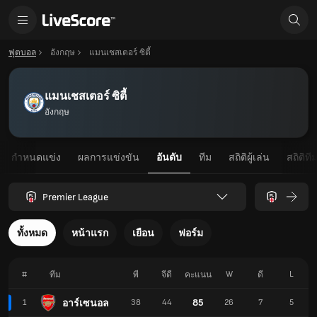
ฟุตบอล
อังกฤษ
แมนเชสเตอร์ ซิตี้
แมนเชสเตอร์ ซิตี้
อังกฤษ
กำหนดแข่ง
ผลการแข่งขัน
อันดับ
ทีม
สถิติผู้เล่น
สถิติที
Premier League
ทั้งหมด
หน้าแรก
เยือน
ฟอร์ม
#
W
L
ทีม
พี
จีดี
คะแนน
ดี
85
อาร์เซนอล
1
38
44
26
7
5