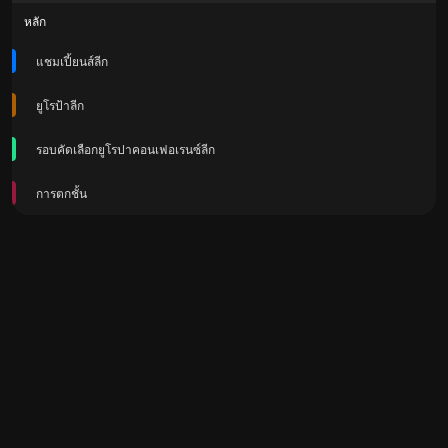
หลัก
แชมเปี้ยนส์ลีก
ยูโรป้าลีก
รอบคัดเลือกยูโรปาคอนเฟอเรนซ์ลีก
การตกชั้น