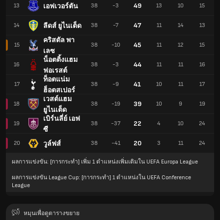
49
เอฟเวอร์ตัน
13
38
-3
13
10
15
47
ลีดส์ ยูไนเต็ด
14
38
-7
11
14
13
คริสตัล พา
45
15
38
-10
11
12
15
เลซ
น็อตติ้งแฮม
44
16
38
-3
11
11
16
ฟอเรสต์
ท็อตแน่ม
41
17
38
-9
10
11
17
ฮ็อตสเปอร์
เวสต์แฮม
39
18
38
-19
10
9
19
ยูไนเต็ด
เบิร์นลี่ย์ เอฟ
22
19
38
-37
4
10
24
ซี
20
วูล์ฟส์
20
38
-41
3
11
24
ผลการแข่งขัน: [การกระทำ] เพิ่ม 1 ตำแหน่งเพิ่มเติมใน UEFA Europa League
ผลการแข่งขัน League Cup: [การกระทำ] 1 ตำแหน่งใน UEFA Conference
League
หมุนเพื่อดูตารางขยาย