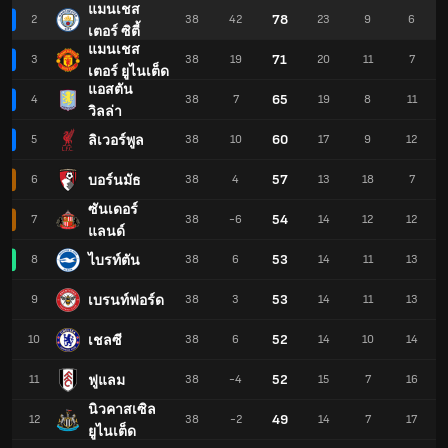
แมนเชส
78
2
38
42
23
9
6
เตอร์ ซิตี้
แมนเชส
71
3
38
19
20
11
7
เตอร์ ยูไนเต็ด
แอสตัน
65
4
38
7
19
8
11
วิลล่า
60
ลิเวอร์พูล
5
38
10
17
9
12
57
บอร์นมัธ
6
38
4
13
18
7
ซันเดอร์
54
7
38
-6
14
12
12
แลนด์
53
ไบรท์ตัน
8
38
6
14
11
13
53
เบรนท์ฟอร์ด
9
38
3
14
11
13
52
เชลซี
10
38
6
14
10
14
52
ฟูแลม
11
38
-4
15
7
16
นิวคาสเซิล
49
12
38
-2
14
7
17
ยูไนเต็ด