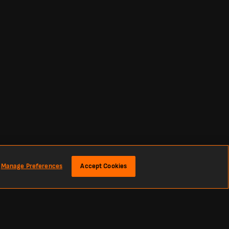
Manage Preferences
Accept Cookies