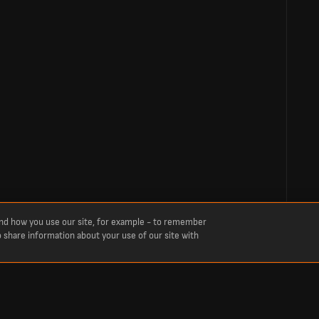
and how you use our site, for example - to remember
o share information about your use of our site with