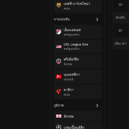
เอฟซี บาร์เซโลน่า
39'
สเปน
พักครึ่ง
การแข่งขัน
เอ็มแอลเอส
90'
สหรัฐอเมริกา
เต็มเวลา
USL League One
สหรัฐอเมริกา
พรีเมียร์ลีก
อังกฤษ
บุนเดสลีกา
เยอรมนี
ลาลีกา
สเปน
ภูมิภาค
อังกฤษ
แชมเปี้ยนส์ลีก