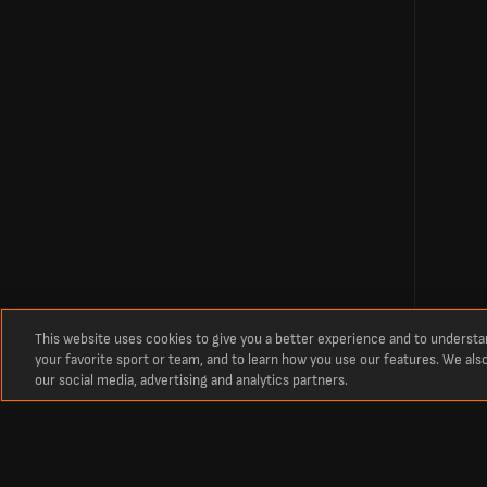
This website uses cookies to give you a better experience and to underst
your favorite sport or team, and to learn how you use our features. We als
our social media, advertising and analytics partners.
เกี่ยวกับ