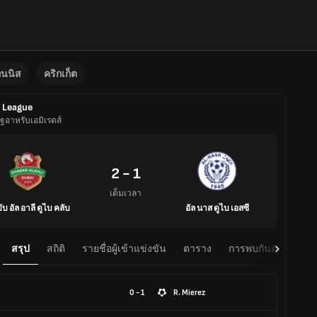
ทนนิส
คริกเก็ต
 League
ัฐอาหรับเอมิเรตส์
2 - 1
เต็มเวลา
บ อัล อาลี ดูไบ คลับ
อัล นาส ดูไบ เอสซี
สรุป
สถิติ
รายชื่อผู้เข้าแข่งขัน
ตาราง
การพบกันตัวต่อตัว
0 - 1
R. Mierez