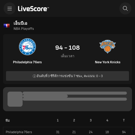
เอ็นบีเอ
NBA Playoffs
94 - 108
เต็มเวลา
Philadelphia 76ers
New York Knicks
อันดับที่ 3
ซีรีส์การแข่งขัน
7
ชนะ, คะแนน:
0
-
3
1
2
3
4
T
ทีม
Philadelphia 76ers
31
21
24
18
94