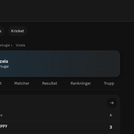
s
Kricket
rtugal
Vizela
zela
rtugal
t
Matcher
Resultat
Rankningar
Trupp
re
A
oppy
3