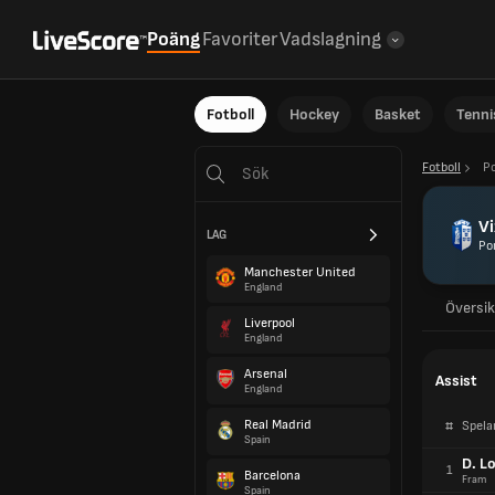
Poäng
Favoriter
Vadslagning
Fotboll
Hockey
Basket
Tenni
Fotboll
Po
Vi
LAG
Po
Manchester United
England
Översik
Liverpool
England
Arsenal
Assist
England
Real Madrid
#
Spela
Spain
D. L
1
Barcelona
Fram
Spain