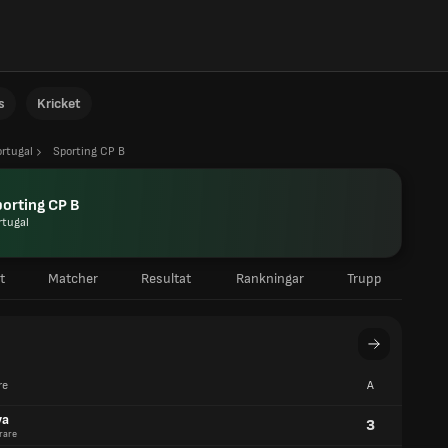
s
Kricket
rtugal
Sporting CP B
orting CP B
rtugal
t
Matcher
Resultat
Rankningar
Trupp
re
A
va
3
rare