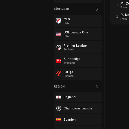
M. C
1
Fram
TÄVLINGAR
R. Ne
1
MLS
Fram
USA
USL League One
USA
Premier League
England
Bundesliga
Tyskland
LaLiga
Spanien
REGION
England
Champions League
Spanien