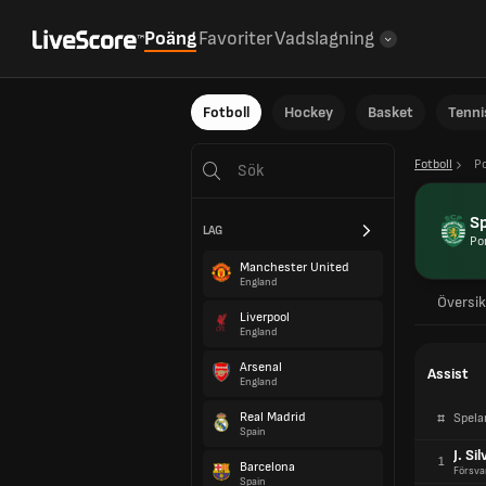
Poäng
Favoriter
Vadslagning
Fotboll
Hockey
Basket
Tenni
Fotboll
Po
Sp
LAG
Po
Manchester United
England
Översik
Liverpool
England
Arsenal
Assist
England
Real Madrid
#
Spela
Spain
J. Sil
1
Barcelona
Försva
Spain