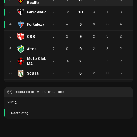
Recife
Ferroviario
10
3
7
-2
3
1
3
8
Fortaleza
9
4
7
4
3
0
4
11
CRB
9
5
7
2
2
3
2
12
Altos
9
6
7
0
2
3
2
7
Moto Club
7
7
7
-5
1
4
2
8
MA
Sousa
6
8
7
-7
2
0
5
7
Rotera för att visa utökad tabell
Viktig
Nästa steg