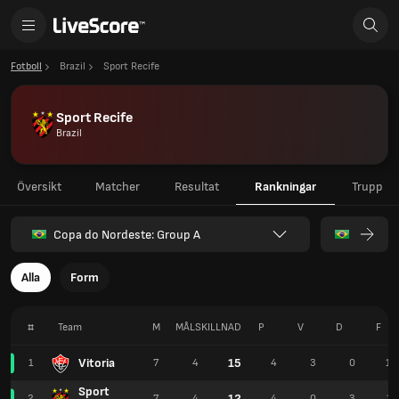
Fotboll
Brazil
Sport Recife
Sport Recife
Brazil
Översikt
Matcher
Resultat
Rankningar
Trupp
Copa do Nordeste: Group A
Alla
Form
#
Team
M
MÅLSKILLNAD
P
V
D
F
Vitoria
15
1
7
4
4
3
0
10
Sport
12
2
7
4
4
0
3
11