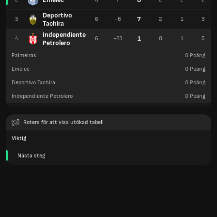
Deportivo
7
3
6
-6
2
1
3
Tachira
Independiente
1
4
6
-23
0
1
5
Petrolero
Palmeiras
0
Poäng
Emelec
0
Poäng
Deportivo Tachira
0
Poäng
Independiente Petrolero
0
Poäng
Rotera för att visa utökad tabell
Viktig
Nästa steg