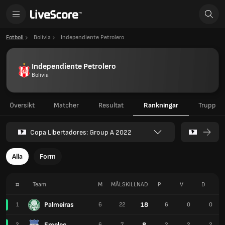
Fotboll
Bolivia
Independiente Petrolero
Independiente Petrolero
Bolivia
Översikt
Matcher
Resultat
Rankningar
Trupp
Copa Libertadores: Group A 2022
Alla
Form
#
Team
M
MÅLSKILLNAD
P
V
D
Palmeiras
18
1
6
22
6
0
0
Emelec
8
2
6
7
2
2
2