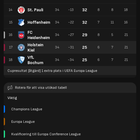
St. Pauli
32
14
34
-13
8
8
18
2
Hoffenheim
32
15
34
-22
7
11
16
4
FC
29
16
34
-27
8
5
21
3
Heidenheim
Holstein
25
17
34
-31
6
7
21
4
Kiel
VfL
25
18
34
-34
6
7
21
3
Bochum
Cupresultat [åtgärd] 1 extra plats i UEFA Europa League
Rotera för att visa utökad tabell
Viktig
Champions League
Europa League
Kvalificering till Europa Conference League