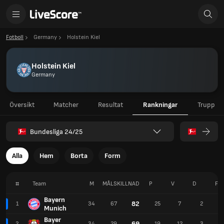
Fotboll
Germany
Holstein Kiel
Holstein Kiel
Germany
Översikt
Matcher
Resultat
Rankningar
Trupp
Bundesliga 24/25
Alla
Hem
Borta
Form
#
Team
M
MÅLSKILLNAD
P
V
D
F
Bayern
82
1
34
67
25
7
2
9
Munich
Bayer
69
2
34
29
19
12
3
7