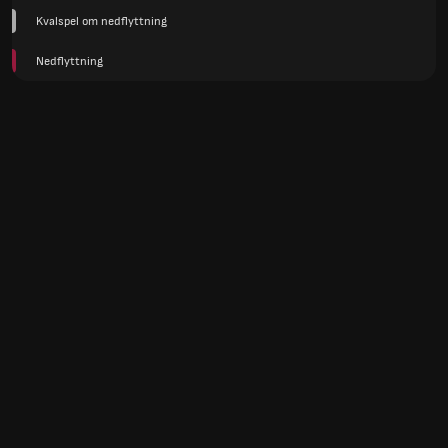
Kvalspel om nedflyttning
Nedflyttning