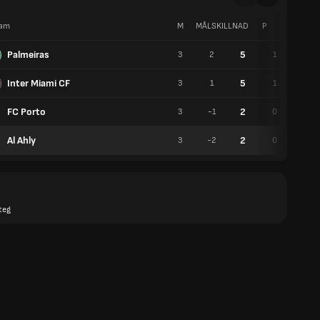
am
M
MÅLSKILLNAD
P
V
Palmeiras
5
3
2
1
2
Inter Miami CF
5
3
1
1
2
FC Porto
2
3
-1
0
2
Al Ahly
2
3
-2
0
2
teg