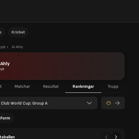
s
Kricket
gypt
Al Ahly
 Ahly
ypt
t
Matcher
Resultat
Rankningar
Trupp
 Club World Cup: Group A
Form
tabellen