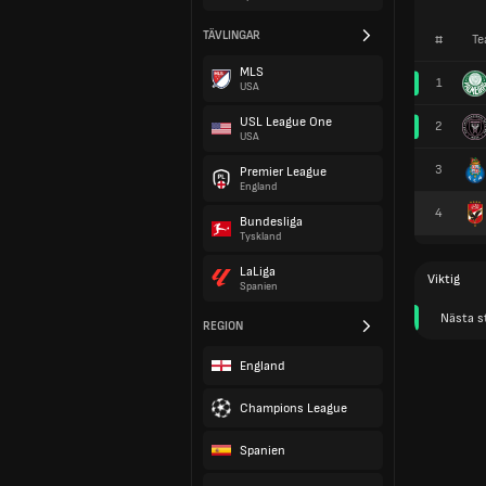
TÄVLINGAR
#
Te
MLS
1
USA
USL League One
2
USA
3
Premier League
England
4
Bundesliga
Tyskland
LaLiga
Viktig
Spanien
Nästa s
REGION
England
Champions League
Spanien