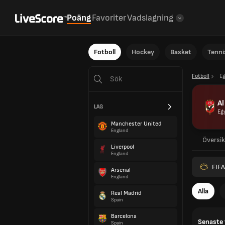
Poäng
Favoriter
Vadslagning
Fotboll
Hockey
Basket
Tenni
Fotboll
E
Al
LAG
Eg
Manchester United
England
Översik
Liverpool
England
FIFA
Arsenal
England
Alla
Real Madrid
Spain
Barcelona
Senaste 
Spain