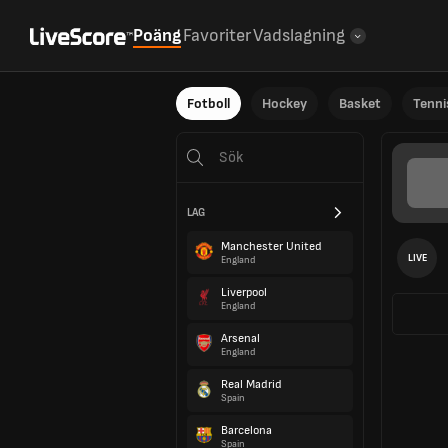
Poäng
Favoriter
Vadslagning
Fotboll
Hockey
Basket
Tenni
LIVE
LAG
Manchester United
England
Liverpool
England
Arsenal
England
Real Madrid
Spain
Barcelona
Spain