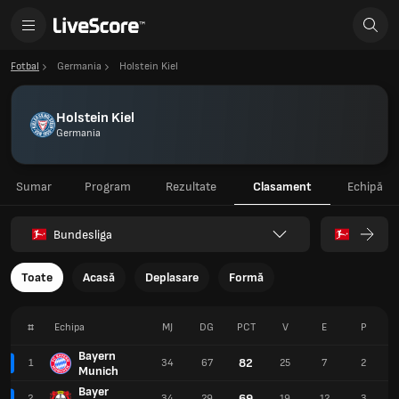
Fotbal
Germania
Holstein Kiel
Holstein Kiel
Germania
Sumar
Program
Rezultate
Clasament
Echipă
Bundesliga
Toate
Acasă
Deplasare
Formă
#
Echipa
MJ
DG
PCT
V
E
P
Bayern
82
1
34
67
25
7
2
Munich
Bayer
69
2
34
29
19
12
3