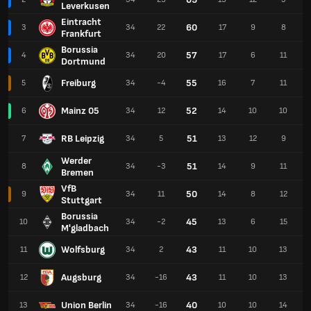
Leverkusen
Eintracht
60
3
34
22
17
9
8
Frankfurt
Borussia
57
4
34
20
17
6
11
Dortmund
Freiburg
55
5
34
-4
16
7
11
Mainz 05
52
6
34
12
14
10
10
RB Leipzig
51
7
34
5
13
12
9
Werder
51
8
34
-3
14
9
11
Bremen
VfB
50
9
34
11
14
8
12
Stuttgart
Borussia
45
10
34
-2
13
6
15
M'gladbach
Wolfsburg
43
11
34
2
11
10
13
Augsburg
43
12
34
-16
11
10
13
Union Berlin
40
13
34
-16
10
10
14