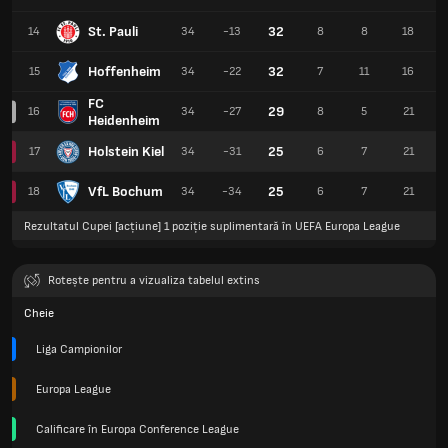
St. Pauli
32
14
34
-13
8
8
18
Hoffenheim
32
15
34
-22
7
11
16
FC
29
16
34
-27
8
5
21
Heidenheim
Holstein Kiel
25
17
34
-31
6
7
21
VfL Bochum
25
18
34
-34
6
7
21
Rezultatul Cupei [acțiune] 1 poziție suplimentară în UEFA Europa League
Rotește pentru a vizualiza tabelul extins
Cheie
Liga Campionilor
Europa League
Calificare în Europa Conference League