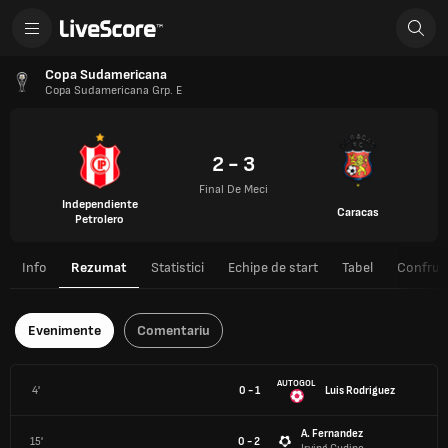
Copa Sudamericana
Copa Sudamericana Grp. E
2 - 3
Final De Meci
Independiente
Caracas
Petrolero
Info
Rezumat
Statistici
Echipe de start
Tabel
Confrunt
Evenimente
Comentariu
AUTOGOL
4'
0 - 1
Luis Rodriguez
A. Fernandez
15'
0 - 2