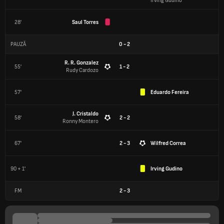
Irving Gudino
28'
Saul Torres
PAUZĂ
0
-
2
R. R. Gonzalez
55'
1 - 2
Rudy Cardozo
57'
Eduardo Fereira
J. Cristaldo
58'
2 - 2
Ronny Montero
67'
2 - 3
Wilfred Correa
90 + 1'
Irving Gudino
FM
2
-
3