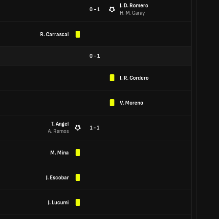
J. D. Romero
0 - 1
H. M. Garay
R. Carrascal
0
-
1
I. R. Cordero
V. Moreno
T. Angel
1 - 1
A. Ramos
M. Mina
J. Escobar
J. Lucumi