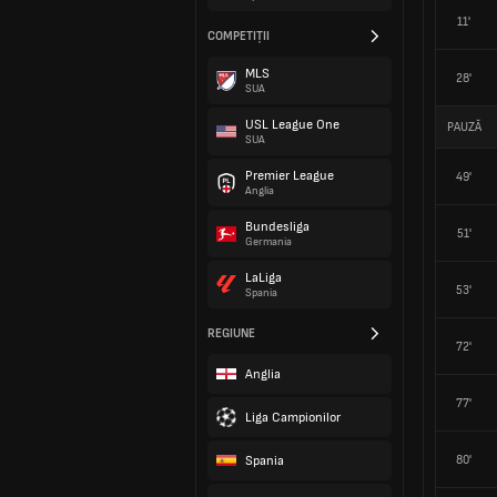
11'
COMPETIȚII
MLS
28'
SUA
USL League One
PAUZĂ
SUA
Premier League
49'
Anglia
Bundesliga
51'
Germania
LaLiga
53'
Spania
REGIUNE
72'
Anglia
77'
Liga Campionilor
Spania
80'