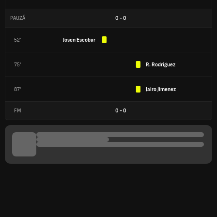
PAUZĂ
0
-
0
52'
Josen Escobar
75'
R. Rodriguez
87'
Jairo Jimenez
FM
0
-
0