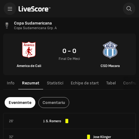
Copa Sudamericana
Copa Sudamericana Grp. A
0 - 0
Final De Meci
America de Cali
CSD Macara
Info
Rezumat
Statistici
Echipe de start
Tabel
Confrunt
Evenimente
Comentariu
26'
J. S. Romero
32'
Jose Klinger