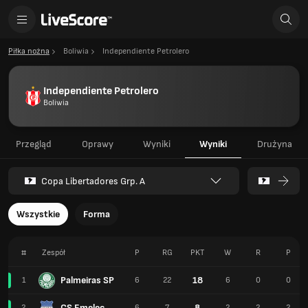
Piłka nożna
Boliwia
Independiente Petrolero
Independiente Petrolero
Boliwia
Przegląd
Oprawy
Wyniki
Wyniki
Drużyna
Copa Libertadores Grp. A
Wszystkie
Forma
#
Zespół
P
RG
PKT
W
R
P
Palmeiras SP
18
1
6
22
6
0
0
CS Emelec
8
2
6
7
2
2
2