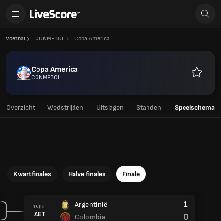
Voetbal
CONMEBOL
Copa America
Copa America
CONMEBOL
Favoriet
Overzicht
Wedstrijden
Uitslagen
Standen
Speelschema
Kwartfinales
Halve finales
Finale
1
Argentinië
15 JUL.
AET
0
Colombia