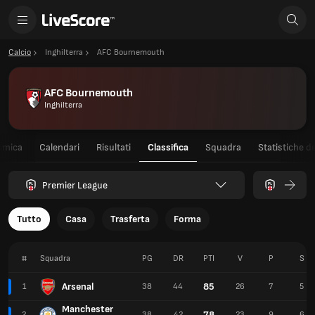
Calcio
Inghilterra
AFC Bournemouth
AFC Bournemouth
Inghilterra
amica
Calendari
Risultati
Classifica
Squadra
Statistiche de
Premier League
Tutto
Casa
Trasferta
Forma
#
Squadra
PG
DR
PTI
V
P
S
Arsenal
85
1
38
44
26
7
5
Manchester
78
2
38
42
23
9
6