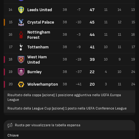
Leeds United
47
14
38
-7
11
14
13
Crystal Palace
45
15
38
-10
11
12
15
Nottingham
44
16
38
-3
11
11
16
Forest
Tottenham
41
17
38
-9
10
11
17
West Ham
39
18
38
-19
10
9
19
United
Burnley
22
19
38
-37
4
10
24
Wolverhampton
20
20
38
-41
3
11
24
Risultato della coppa [azione] 1 posizione aggiuntiva nella UEFA Europa
League
Risultato della League Cup [azione] 1 posto nella UEFA Conference League
Ruota per visualizzare la tabella espansa
Chiave