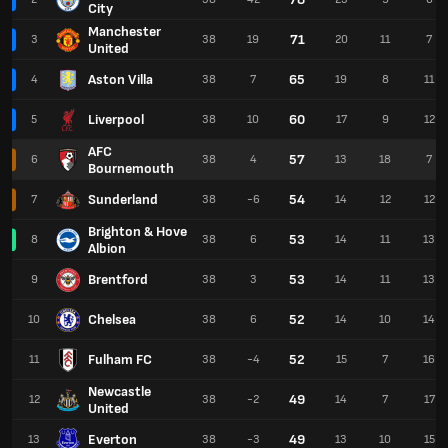
City
Manchester
71
3
38
19
20
11
7
United
Aston Villa
65
4
38
7
19
8
11
Liverpool
60
5
38
10
17
9
12
AFC
57
6
38
4
13
18
7
Bournemouth
Sunderland
54
7
38
-6
14
12
12
Brighton & Hove
53
8
38
6
14
11
13
Albion
Brentford
53
9
38
3
14
11
13
Chelsea
52
10
38
6
14
10
14
Fulham FC
52
11
38
-4
15
7
16
Newcastle
49
12
38
-2
14
7
17
United
Everton
49
13
38
-3
13
10
15